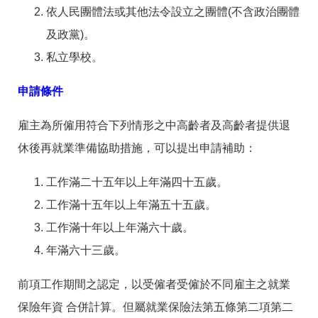
答
彙
依人民團體法或其他法令設立之團體(不含政治團體
RSS
及政黨)。
私立學校。
隱
政
私
府
申請條件
權
網
及
站
資
資
雇主為所僱用符合下列情形之中高齡者及高齡者提供退
訊
料
安
開
休後再就業準備協助措施，可以提出申請補助：
全
放
政
宣
工作滿二十五年以上年滿四十五歲。
策
告
工作滿十五年以上年滿五十五歲。
聯
絡
工作滿十年以上年滿六十歲。
資
年滿六十三歲。
訊
前項工作期間之認定，以受僱者受僱於不同雇主之就業
保險年資 合併計算。但屬就業保險法第五條第二項第二