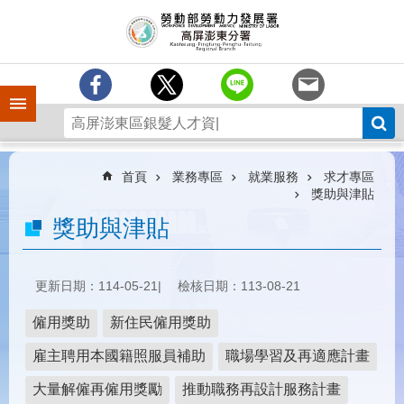
跳到主要內容區塊
訊
息
中
心
手機側欄
分
署
簡
介
首頁
業務專區
就業服務
求才專區
獎助與津貼
業
獎助與津貼
務
專
區
更新日期：114-05-21
檢核日期：113-08-21
為
民
僱用獎助
新住民僱用獎助
服
務
雇主聘用本國籍照服員補助
職場學習及再適應計畫
下
大量解僱再僱用獎勵
推動職務再設計服務計畫