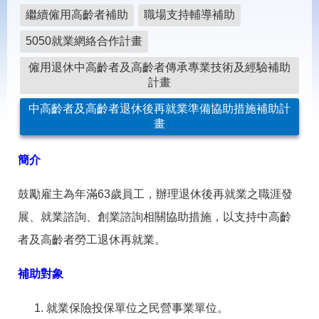
載
繼續僱用高齡者補助
職場支持輔導補助
專
區
5050就業網絡合作計畫
常
僱用退休中高齡者及高齡者傳承專業技術及經驗補助
見
計畫
問
答
中高齡者及高齡者退休後再就業準備協助措施補助計
畫
網
回
站
首
簡介
導
頁
覽
鼓勵雇主為年滿63歲員工，辦理退休後再就業之職涯發
English
民
展、就業諮詢、創業諮詢相關協助措施，以支持中高齡
意
者及高齡者勞工退休再就業。
信
箱
補助對象
常
雙
見
語
就業保險投保單位之民營事業單位。
問
詞