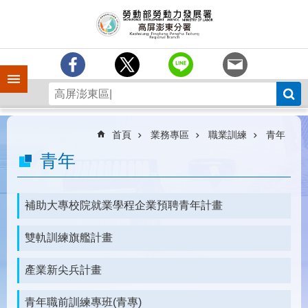
跳到主要內容區塊
訊
息
中
心
手機側欄
分
署
簡
介
首頁
業務專區
職業訓練
青年
業
青年
務
專
區
補助大專校院就業學程企業預聘青年計畫
為
雙軌訓練旗艦計畫
民
服
務
產業新尖兵計畫
下
青年職前訓練專班(青專)