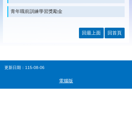
載
專
青年職前訓練學習獎勵金
區
常
見
回最上面
回首頁
問
答
網
回
站
首
更新日期：115-08-06
導
頁
覽
電腦版
English
民
意
信
箱
常
雙
見
語
問
詞