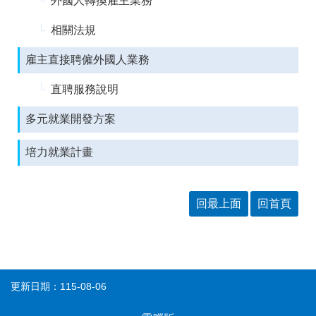
外國人轉換雇主業務
答
彙
相關法規
RSS
雇主直接聘僱外國人業務
隱
政
私
府
直聘服務說明
權
網
及
站
資
資
多元就業開發方案
訊
料
安
開
培力就業計畫
全
放
政
宣
策
告
回最上面
回首頁
聯
絡
資
訊
更新日期：115-08-06