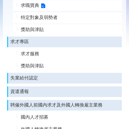
載
求職寶典
專
區
特定對象及弱勢者
常
獎助與津貼
見
問
求才專區
答
求才服務
網
回
站
首
獎助與津貼
導
頁
覽
失業給付認定
English
民
資遣通報
意
信
箱
聘僱外國人前國內求才及外國人轉換雇主業務
常
雙
國內人才招募
見
語
問
詞