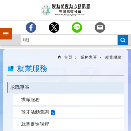
跳到主要內容區塊
訊
息
中
心
手機側欄
分
署
簡
介
首頁
業務專區
就業服務
業
就業服務
務
專
區
求職專區
為
求職服務
民
服
徵才活動查詢
務
就業促進課程
下