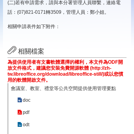
載
(二)若有申請需求，請與本分署管理人員聯繫，連絡電
專
話：(07)821-0171轉3509，管理人員：鄭小姐。
區
常
相關申請表件如下附件：
見
問
答
相關檔案
網
回
為提供使用者有文書軟體選擇的權利，本文件為ODF開
站
首
放文件格式，建議您安裝免費開源軟體 (http://zh-
導
頁
tw.libreoffice.org/download/libreoffice-still/)或以您慣
覽
用的軟體開啟文件。
會議室、教室、禮堂等公共空間提供使用管理要點
English
民
意
doc
信
箱
pdf
常
雙
見
語
odt
問
詞