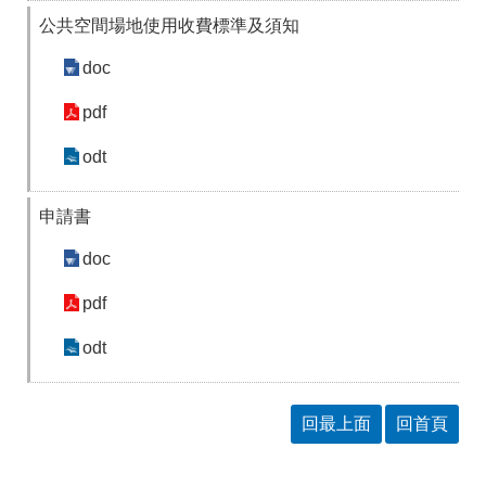
答
彙
公共空間場地使用收費標準及須知
RSS
doc
隱
政
pdf
私
府
權
網
odt
及
站
資
資
訊
料
申請書
安
開
全
放
doc
政
宣
策
告
pdf
聯
絡
odt
資
訊
回最上面
回首頁