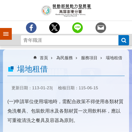
跳到主要內容區塊
訊
息
中
心
手機側欄
分
署
簡
介
首頁
為民服務
服務項目
場地租借
業
場地租借
務
專
區
更新日期：113-01-23
檢核日期：115-06-15
為
(一)申請單位使用場地時，需配合政策不得使用各類材質
民
服
免洗餐具、包裝飲用水及各類材質一次用飲料杯，應以
務
可重複清洗之餐具及容器為原則。
下