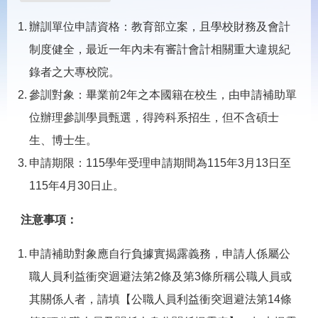
載
專
辦訓單位申請資格：教育部立案，且學校財務及會計
區
制度健全，最近一年內未有審計會計相關重大違規紀
常
錄者之大專校院。
見
問
參訓對象：畢業前2年之本國籍在校生，由申請補助單
答
位辦理參訓學員甄選，得跨科系招生，但不含碩士
生、博士生。
網
回
站
首
申請期限：115學年受理申請期間為115年3月13日至
導
頁
覽
115年4月30日止。
English
民
注意事項：
意
信
箱
申請補助對象應自行負據實揭露義務，申請人係屬公
職人員利益衝突迴避法第2條及第3條所稱公職人員或
常
雙
見
語
其關係人者，請填【公職人員利益衝突迴避法第14條
問
詞