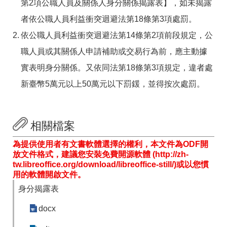
答
彙
第2項公職人員及關係人身分關係揭露表】，如未揭露
者依公職人員利益衝突迴避法第18條第3項處罰。
RSS
依公職人員利益衝突迴避法第14條第2項前段規定，公
隱
政
職人員或其關係人申請補助或交易行為前，應主動據
私
府
權
網
實表明身分關係。又依同法第18條第3項規定，違者處
及
站
新臺幣5萬元以上50萬元以下罰鍰，並得按次處罰。
資
資
訊
料
安
開
全
放
政
宣
相關檔案
策
告
為提供使用者有文書軟體選擇的權利，本文件為ODF開
聯
放文件格式，建議您安裝免費開源軟體 (http://zh-
絡
tw.libreoffice.org/download/libreoffice-still/)或以您慣
資
用的軟體開啟文件。
訊
身分揭露表
docx