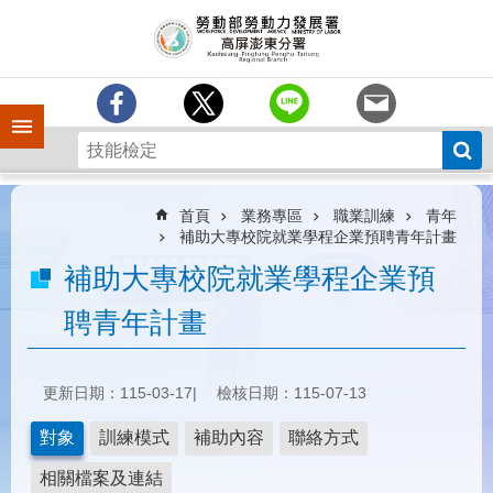
跳到主要內容區塊
訊
息
中
心
手機側欄
分
署
簡
介
首頁
業務專區
職業訓練
青年
補助大專校院就業學程企業預聘青年計畫
業
補助大專校院就業學程企業預
務
專
聘青年計畫
區
為
民
更新日期：115-03-17
檢核日期：115-07-13
服
務
對象
訓練模式
補助內容
聯絡方式
下
相關檔案及連結