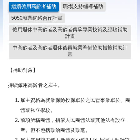
載
繼續僱用高齡者補助
職場支持輔導補助
專
區
5050就業網絡合作計畫
常
僱用退休中高齡者及高齡者傳承專業技術及經驗補助
見
計畫
問
答
中高齡者及高齡者退休後再就業準備協助措施補助計
畫
網
回
站
首
【補助對象】
導
頁
覽
持續僱用高齡者之雇主。
English
民
意
雇主資格為就業保險投保單位之民營事業單位、團
信
體或私立學校。
箱
前項所稱團體，指依人民團體法或其他法令設立
常
雙
見
語
者。但不包括政治團體及政黨。
問
詞