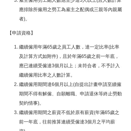
雇主僱用勞工總人數應至少達3人以上(且人數計算
答
彙
應排除所僱用之勞工為雇主之配偶或三親等內親屬
RSS
者)。
隱
政
私
府
【申請資格】
權
網
及
站
繼續僱用年滿65歲之員工人數，達一定比率(比率
資
資
訊
料
及計算方式如附件)，且於年滿65歲之前一年底，
安
開
全
放
應已連續受僱達3個月以上；未符合者，不予計入
政
宣
繼續僱用比率之人數計算。
策
告
繼續僱用期間達6個月以上(自提出計畫申請至續僱
聯
絡
期間不得有解僱、自願離職、申請退休等終止勞動
資
契約情事)。
訊
繼續僱用期間之薪資不低於原有薪資(年滿65歲之
前一年底，往前推算連續受僱達3個月之平均薪