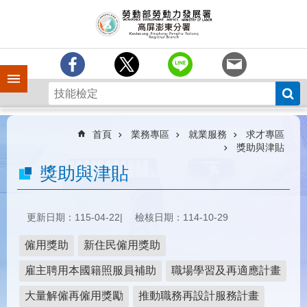
跳到主要內容區塊
訊
息
中
心
手機側欄
分
署
簡
介
首頁
業務專區
就業服務
求才專區
獎助與津貼
業
獎助與津貼
務
專
區
更新日期：115-04-22
檢核日期：114-10-29
為
民
僱用獎助
新住民僱用獎助
服
務
雇主聘用本國籍照服員補助
職場學習及再適應計畫
下
大量解僱再僱用獎勵
推動職務再設計服務計畫