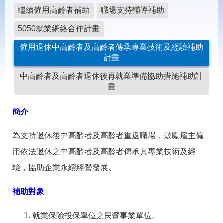
載
繼續僱用高齡者補助
職場支持輔導補助
專
區
5050就業網絡合作計畫
常
僱用退休中高齡者及高齡者傳承專業技術及經驗補助
見
計畫
問
答
中高齡者及高齡者退休後再就業準備協助措施補助計
畫
網
回
站
首
簡介
導
頁
覽
為支持退休後中高齡者及高齡者重返職場，鼓勵雇主僱
English
民
用依法退休之中高齡者及高齡者傳承其專業技術及經
意
驗，協助企業永續經營發展。
信
箱
補助對象
常
雙
見
語
就業保險投保單位之民營事業單位。
問
詞