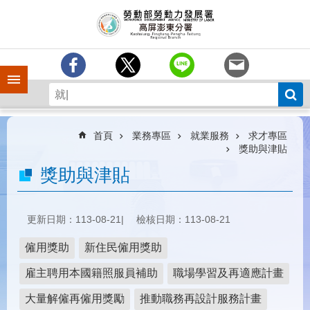
跳到主要內容區塊
訊
息
中
心
手機側欄
分
署
簡
介
首頁
業務專區
就業服務
求才專區
獎助與津貼
業
獎助與津貼
務
專
區
更新日期：113-08-21
檢核日期：113-08-21
為
民
僱用獎助
新住民僱用獎助
服
務
雇主聘用本國籍照服員補助
職場學習及再適應計畫
下
大量解僱再僱用獎勵
推動職務再設計服務計畫