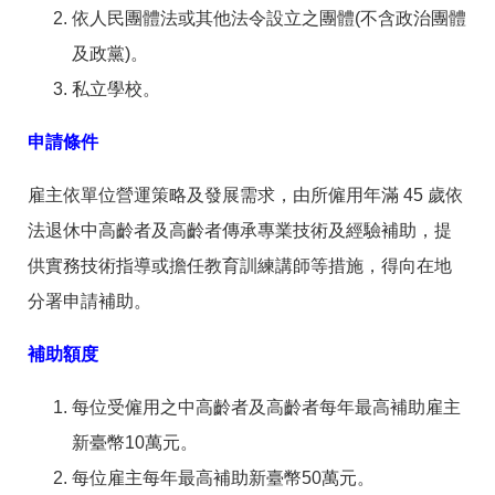
答
彙
依人民團體法或其他法令設立之團體(不含政治團體
RSS
及政黨)。
私立學校。
隱
政
私
府
申請條件
權
網
及
站
資
資
雇主依單位營運策略及發展需求，由所僱用年滿 45 歲依
訊
料
安
開
法退休中高齡者及高齡者傳承專業技術及經驗補助，提
全
放
供實務技術指導或擔任教育訓練講師等措施，得向在地
政
宣
策
告
分署申請補助。
聯
絡
補助額度
資
訊
每位受僱用之中高齡者及高齡者每年最高補助雇主
新臺幣10萬元。
每位雇主每年最高補助新臺幣50萬元。