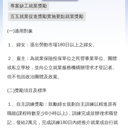
載
專案缺工就業獎勵
專
區
五五就業促進獎勵實施要點就業獎勵
常
見
(一)適用對象
問
答
１、婦女：退出勞動市場180日以上之婦女。
網
回
２、雇主：為就業保險投保單位之民營事業單位、團體
站
首
或私立學校，並向公立就業服務機構辦理求才登記者。
導
頁
覽
但不包括政治團體及政黨。
English
民
(二)獎勵項目及標準
意
信
箱
１、自主訓練獎勵：鼓勵婦女規劃自主訓練以精進原有
常
雙
職能(課程時數至少8小時以上)，訓練完成並辦理求職登
見
語
記，發給2萬元，完成訓練180日內經推介就業或自行就
問
詞