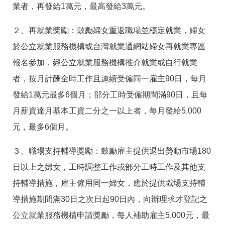
答
彙
業者，再發給1萬元，最高發給3萬元。
RSS
２、再就業獎勵：鼓勵婦女重返職場並穩定就業，婦女
隱
政
於公立就業服務機構或台灣就業通網站婦女再就業專區
私
府
報名參加，經公立就業服務機構推介就業或自行就業
權
網
及
站
者，按月計酬全時工作且連續受僱同一雇主90日，每月
資
資
訊
料
發給1萬元最多6個月；部分工時受僱期間滿90日，且每
安
開
月薪資達月基本工資二分之一以上者，每月發給5,000
全
放
政
宣
元，最多6個月。
策
告
３、職場支持輔導獎勵：鼓勵雇主提供退出勞動市場180
聯
絡
日以上之婦女，工時調整工作或部分工時工作及其他支
資
訊
持輔導措施，雇主僱用同一婦女，應於提供職場支持輔
導措施期間滿30日之次日起90日內，向辦理求才登記之
公立就業服務機構申請獎勵，每人補助雇主5,000元，最