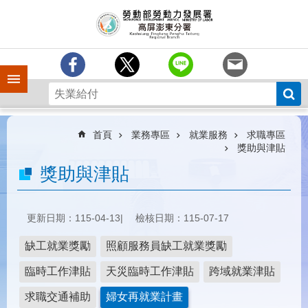
跳到主要內容區塊
訊
息
中
心
手機側欄
分
署
簡
介
首頁
業務專區
就業服務
求職專區
獎助與津貼
業
獎助與津貼
務
專
區
更新日期：115-04-13
檢核日期：115-07-17
為
民
缺工就業獎勵
照顧服務員缺工就業獎勵
服
務
臨時工作津貼
天災臨時工作津貼
跨域就業津貼
下
求職交通補助
婦女再就業計畫