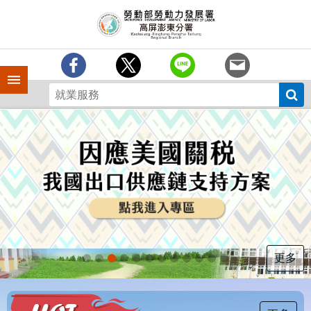
跳到主要內容區塊
訊
息
中
心
手機側欄
分
署
簡
介
業
務
專
區
為
民
服
更多
務
下