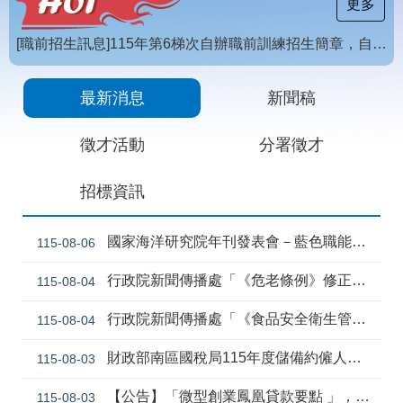
載
更多
專
區
[職前招生訊息]115年第6梯次自辦職前訓練招生簡章，自115年8月10日至115年10月2日17時截止，歡迎報名
常
【招生訊息】115年度第4梯次自辦在職進修訓練招生簡章
見
最新消息
新聞稿
問
答
徵才活動
分署徵才
網
回
招標資訊
站
首
導
頁
覽
國家海洋研究院年刊發表會－藍色職能新視野
115-08-06
English
民
行政院新聞傳播處「《危老條例》修正草案與《都更條例》部分條文修正草案」政策電子圖文說明資料
115-08-04
意
信
行政院新聞傳播處「《食品安全衛生管理法》修正草案」政策電子圖文說明資料
115-08-04
箱
常
雙
財政部南區國稅局115年度儲備約僱人員甄選訊息
115-08-03
見
語
問
詞
【公告】「微型創業鳳凰貸款要點 」，業經勞動部於中華民國115年7月30日以勞動發創字第1150509757號令修正發布，並自115年8月1日生效。
115-08-03