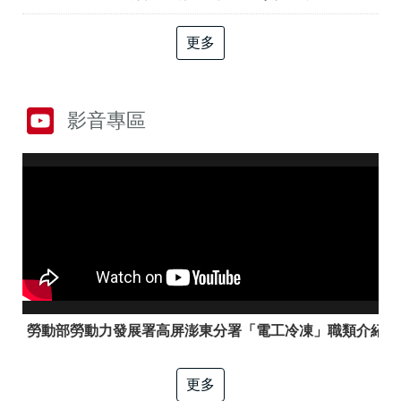
答
彙
RSS
更多
隱
政
私
府
權
網
影音專區
及
站
資
資
訊
料
安
開
全
放
政
宣
策
告
聯
絡
資
訊
勞動部勞動力發展署高屏澎東分署「電工冷凍」職類介紹
更多