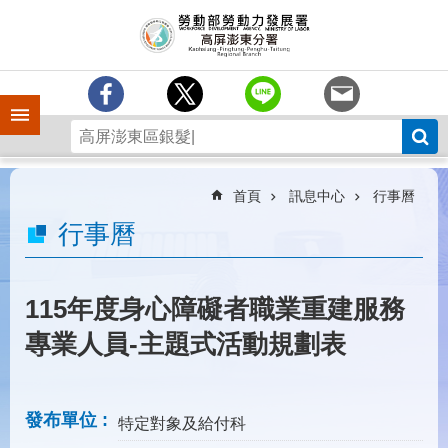
跳到主要內容區塊
訊
息
中
心
手機側欄
分
署
簡
介
首頁
訊息中心
行事曆
業
行事曆
務
專
區
115年度身心障礙者職業重建服務
為
專業人員-主題式活動規劃表
民
服
務
發布單位
特定對象及給付科
下