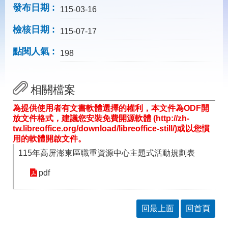
載
發布日期
115-03-16
專
區
檢核日期
115-07-17
常
點閱人氣
見
198
問
答
相關檔案
網
回
為提供使用者有文書軟體選擇的權利，本文件為ODF開
站
首
放文件格式，建議您安裝免費開源軟體 (http://zh-
導
頁
tw.libreoffice.org/download/libreoffice-still/)或以您慣
覽
用的軟體開啟文件。
English
民
115年高屏澎東區職重資源中心主題式活動規劃表
意
信
pdf
箱
常
雙
回最上面
回首頁
見
語
問
詞