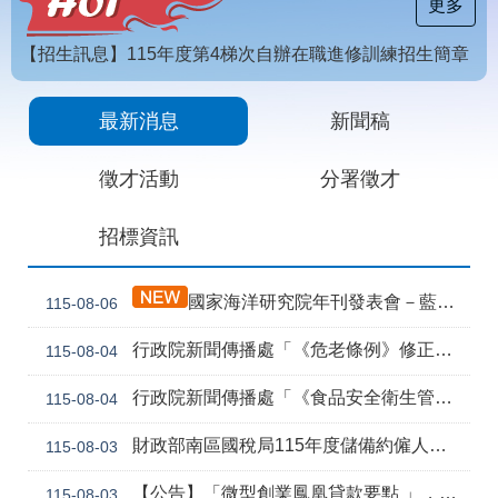
載
更多
專
區
【招生訊息】115年度第4梯次自辦在職進修訓練招生簡章
常
[職前招生訊息]115年第6梯次自辦職前訓練招生簡章，自115年8月10日至115年10月2日17時截止，歡迎報名
見
最新消息
新聞稿
問
答
徵才活動
分署徵才
網
回
招標資訊
站
首
導
頁
覽
國家海洋研究院年刊發表會－藍色職能新視野
115-08-06
English
民
行政院新聞傳播處「《危老條例》修正草案與《都更條例》部分條文修正草案」政策電子圖文說明資料
115-08-04
意
信
箱
行政院新聞傳播處「《食品安全衛生管理法》修正草案」政策電子圖文說明資料
115-08-04
常
雙
財政部南區國稅局115年度儲備約僱人員甄選訊息
115-08-03
見
語
問
詞
【公告】「微型創業鳳凰貸款要點 」，業經勞動部於中華民國115年7月30日以勞動發創字第1150509757號令修正發布，並自115年8月1日生效。
115-08-03