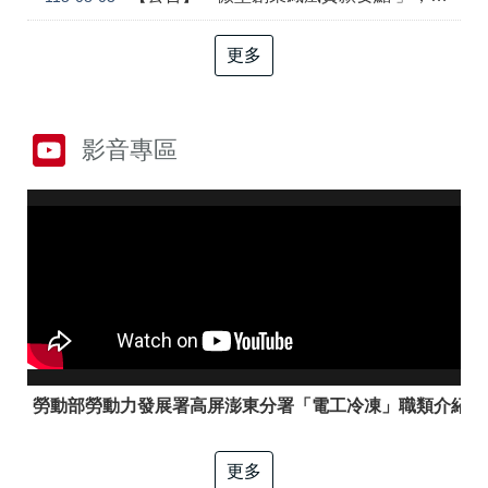
答
彙
RSS
更多
隱
政
私
府
權
網
影音專區
及
站
資
資
訊
料
安
開
全
放
政
宣
策
告
聯
絡
資
訊
勞動部勞動力發展署高屏澎東分署「電工冷凍」職類介紹
更多