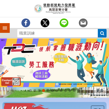
跳到主要內容區塊
訊
息
中
心
手機側欄
分
署
簡
介
業
務
專
區
為
民
服
更多
務
下