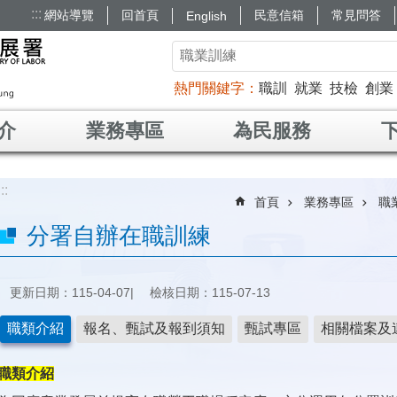
:::
網站導覽
回首頁
民意信箱
常見問答
English
熱門關鍵字
職訓
就業
技檢
創業
介
業務專區
為民服務
:::
首頁
業務專區
職
分署自辦在職訓練
更新日期：115-04-07
檢核日期：115-07-13
職類介紹
報名、甄試及報到須知
甄試專區
相關檔案及
職類介紹