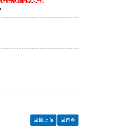
ill/)或以您慣用的軟體開啟文件。
f
回最上面
回首頁