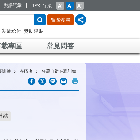
雙語詞彙
RSS
字級
進階搜尋
失業給付
獎助津貼
下載專區
常見問答
業訓練
在職者
分署自辦在職訓練
連結