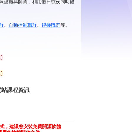
練設施與師資，利用假日或夜間時段
群
、
自動控制職群
、
銲接職群
等。
)
)
網站課程資訊
格式，建議您安裝免費開源軟體