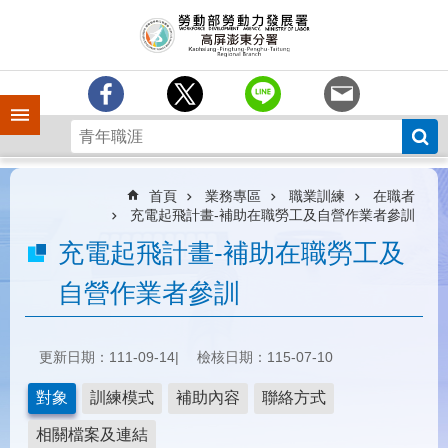
跳到主要內容區塊
訊
息
中
心
手機側欄
分
署
簡
介
首頁
業務專區
職業訓練
在職者
充電起飛計畫-補助在職勞工及自營作業者參訓
業
充電起飛計畫-補助在職勞工及
務
專
自營作業者參訓
區
為
民
更新日期：111-09-14
檢核日期：115-07-10
服
務
對象
訓練模式
補助內容
聯絡方式
下
相關檔案及連結