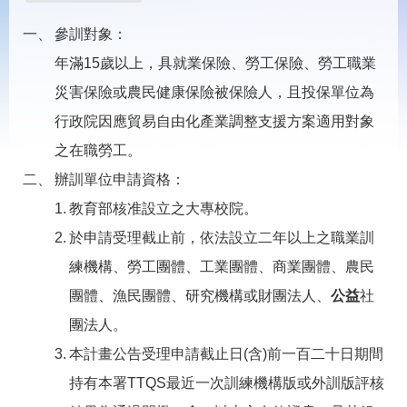
載
專
參訓對象：
區
年滿15歲以上，具就業保險、勞工保險、勞工職業
常
災害保險或農民健康保險被保險人，且投保單位為
見
問
行政院因應貿易自由化產業調整支援方案適用對象
答
之在職勞工。
辦訓單位申請資格：
網
回
站
首
教育部核准設立之大專校院。
導
頁
覽
於申請受理截止前，依法設立二年以上之職業訓
練機構、勞工團體、工業團體、商業團體、農民
English
民
意
團體、漁民團體、研究機構或財團法人、
公益
社
信
箱
團法人。
本計畫公告受理申請截止日(含)前一百二十日期間
常
雙
見
語
持有本署TTQS最近一次訓練機構版或外訓版評核
問
詞