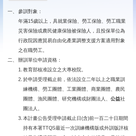
載
專
參訓對象：
區
年滿15歲以上，具就業保險、勞工保險、勞工職業
常
災害保險或農民健康保險被保險人，且投保單位為
見
問
行政院因應貿易自由化產業調整支援方案適用對象
答
之在職勞工。
辦訓單位申請資格：
網
回
站
首
教育部核准設立之大專校院。
導
頁
覽
於申請受理截止前，依法設立二年以上之職業訓
練機構、勞工團體、工業團體、商業團體、農民
English
民
意
團體、漁民團體、研究機構或財團法人、
公益
社
信
箱
團法人。
本計畫公告受理申請截止日(含)前一百二十日期間
常
雙
見
語
持有本署TTQS最近一次訓練機構版或外訓版評核
問
詞