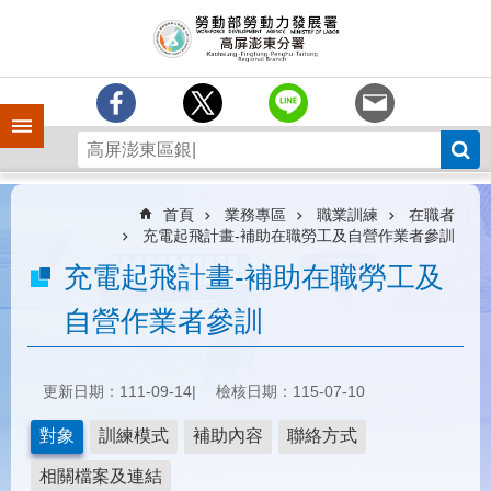
跳到主要內容區塊
訊
息
中
心
手機側欄
分
署
簡
介
首頁
業務專區
職業訓練
在職者
充電起飛計畫-補助在職勞工及自營作業者參訓
業
充電起飛計畫-補助在職勞工及
務
專
自營作業者參訓
區
為
民
更新日期：111-09-14
檢核日期：115-07-10
服
務
對象
訓練模式
補助內容
聯絡方式
下
相關檔案及連結