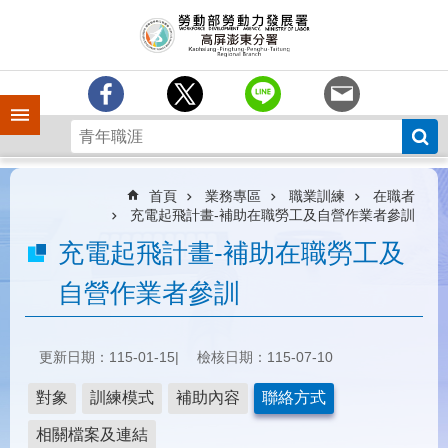
跳到主要內容區塊
訊
息
中
心
手機側欄
分
署
簡
介
首頁
業務專區
職業訓練
在職者
充電起飛計畫-補助在職勞工及自營作業者參訓
業
充電起飛計畫-補助在職勞工及
務
專
自營作業者參訓
區
為
民
更新日期：115-01-15
檢核日期：115-07-10
服
務
對象
訓練模式
補助內容
聯絡方式
下
相關檔案及連結