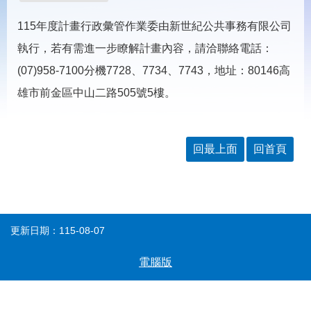
載
專
115年度計畫行政彙管作業委由新世紀公共事務有限公司
區
執行，若有需進一步瞭解計畫內容，請洽聯絡電話：
常
(07)958-7100分機7728、7734、7743，地址：80146高
見
問
雄市前金區中山二路505號5樓。
答
網
回
回最上面
回首頁
站
首
導
頁
覽
English
民
意
更新日期：115-08-07
信
箱
電腦版
常
雙
見
語
問
詞