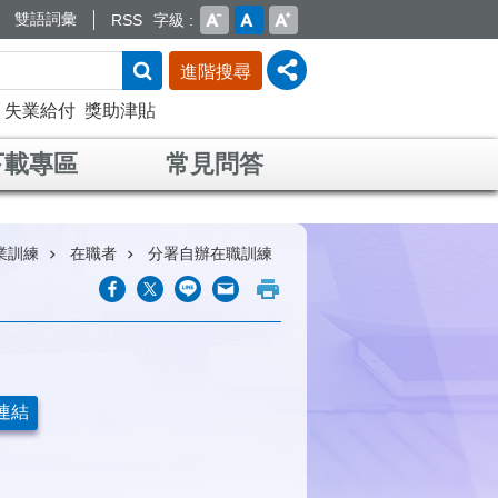
雙語詞彙
RSS
字級
進階搜尋
失業給付
獎助津貼
下載專區
常見問答
業訓練
在職者
分署自辦在職訓練
連結