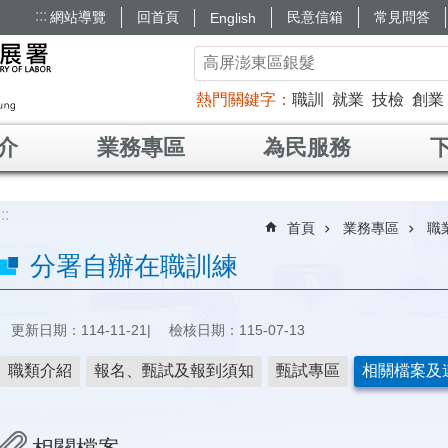
:::
網站導覽
回首頁
民意信箱
常見問答
English
熱門關鍵字
職訓
就業
技檢
創業
介
業務專區
為民服務
:::
首頁
業務專區
職
分署自辦在職訓練
更新日期：114-11-21
檢核日期：115-07-13
職類介紹
報名、甄試及報到須知
甄試專區
相關檔案及