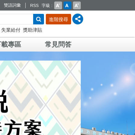
雙語詞彙
RSS
字級
進階搜尋
失業給付
獎助津貼
下載專區
常見問答