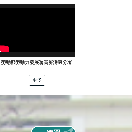
勞動部勞動力發展署高屏澎東分署「電工冷凍」職類介紹
更多