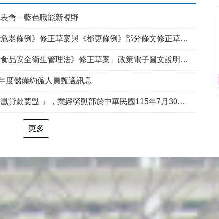
發表會－藍色職能新視野
例》修正草案與《都更條例》部分條文修正草案」政策電子圖文說明資料
食品安全衛生管理法》修正草案」政策電子圖文說明資料
5年度儲備約僱人員甄選訊息
部於中華民國115年7月30日以勞動發創字第1150509757號令修正發布，並自115年8月1日生效。
更多