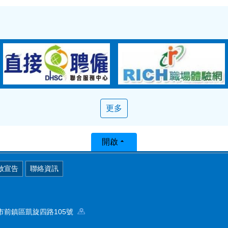
更多
開啟
放宣告
聯絡資訊
高雄市前鎮區凱旋四路105號