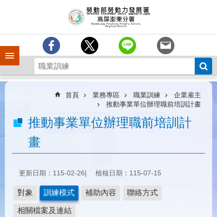
跳到主要內容區塊
訊
息
中
心
手機側欄
分
署
簡
介
首頁
業務專區
職業訓練
企業雇主
推動事業單位辦理職前培訓計畫
業
推動事業單位辦理職前培訓計
務
專
畫
區
為
民
更新日期：115-02-26
檢核日期：115-07-15
服
務
對象
訓練模式
補助內容
聯絡方式
下
相關檔案及連結