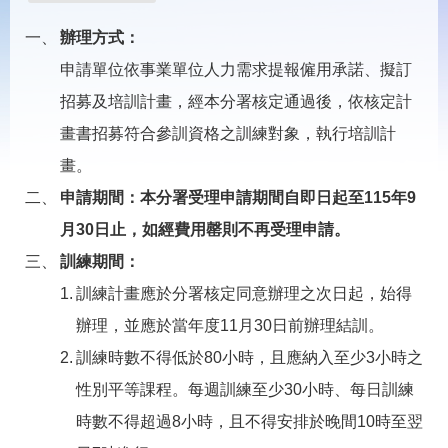
載
專
辦理方式：
區
申請單位依事業單位人力需求提報僱用承諾、擬訂
常
招募及培訓計畫，經本分署核定通過後，依核定計
見
問
畫書招募符合參訓資格之訓練對象，執行培訓計
答
畫。
申請期間：本分署受理申請期間自即日起至115年9
網
回
站
首
月30日止，如經費用罄則不再受理申請。
導
頁
覽
訓練期間：
訓練計畫應於分署核定同意辦理之次日起，始得
English
民
意
辦理，並應於當年度11月30日前辦理結訓。
信
箱
訓練時數不得低於80小時，且應納入至少3小時之
性別平等課程。每週訓練至少30小時、每日訓練
常
雙
見
語
時數不得超過8小時，且不得安排於晚間10時至翌
問
詞