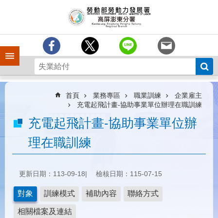
跳到主要內容區塊
訊
息
中
心
手機側欄
分
署
簡
介
首頁
業務專區
職業訓練
企業雇主
充電起飛計畫-協助事業單位辦理在職訓練
業
充電起飛計畫-協助事業單位辦
務
專
理在職訓練
區
為
民
更新日期：113-09-18
檢核日期：115-07-15
服
務
對象
訓練模式
補助內容
聯絡方式
下
相關檔案及連結