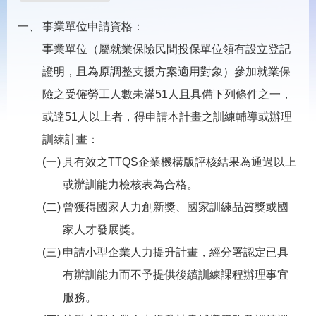
載
專
事業單位申請資格：
區
事業單位（屬就業保險民間投保單位領有設立登記
常
證明，且為原調整支援方案適用對象）參加就業保
見
問
險之受僱勞工人數未滿51人且具備下列條件之一，
答
或達51人以上者，得申請本計畫之訓練輔導或辦理
訓練計畫：
網
回
站
首
具有效之TTQS企業機構版評核結果為通過以上
導
頁
覽
或辦訓能力檢核表為合格。
曾獲得國家人力創新獎、國家訓練品質獎或國
English
民
意
家人才發展獎。
信
箱
申請小型企業人力提升計畫，經分署認定已具
有辦訓能力而不予提供後續訓練課程辦理事宜
常
雙
見
語
服務。
問
詞