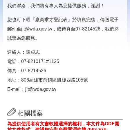
載
我們聯絡，我們將有專人為您提供服務，謝謝！
專
區
您也可下載『廠商求才登記表』於填寫完後，傳送電子
常
郵件至jit@wda.gov.tw，或傳真至07-8214526，我們將
見
問
誠摯為您服務。
答
連絡人：陳貞志
網
回
電話：07-8210171#1125
站
首
導
頁
傳真：07-8214526
覽
地址：806高雄市前鎮區凱旋四路105號
English
民
E-mail：jit@wda.gov.tw
意
信
箱
相關檔案
常
雙
見
語
為提供使用者有文書軟體選擇的權利，本文件為ODF開
問
詞
放文件格式，建議您安裝免費開源軟體 (http://zh-