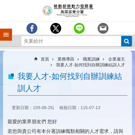
跳到主要內容區塊
訊
息
中
心
手機側欄
分
署
簡
介
首頁
業務專區
職業訓練
企業雇主
我要人才-如何找到自辦訓練結訓人才
業
我要人才-如何找到自辦訓練結
務
專
訓人才
區
為
民
更新日期：109-08-25
檢核日期：115-07-13
服
務
親愛的業界朋友們 您好
下
若您與貴公司有本分署訓練職類相關的人才需求，請與