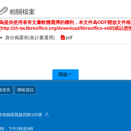
相關檔案
為提供使用者有文書軟體選擇的權利，本文件為ODF開放文件
(http://zh-tw.libreoffice.org/download/libreoffice-st
身分揭露表(各計畫通用)
pdf
開啟
放宣告
聯絡資訊
高雄市前鎮區凱旋四路105號
時，下午1時至5時