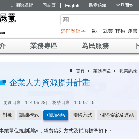
:::
網站導覽
回首頁
民意信箱
常見問答
English
熱門關鍵字
職訓
就業
技檢
創業
介
業務專區
為民服務
:::
首頁
業務專區
職業訓練
企業人力資源提升計畫
更新日期：114-05-29
檢核日期：115-07-15
對象
訓練模式
補助內容
聯絡方式
相關檔案及連結
事業單位規劃訓練，經費編列方式及補助標準如下：