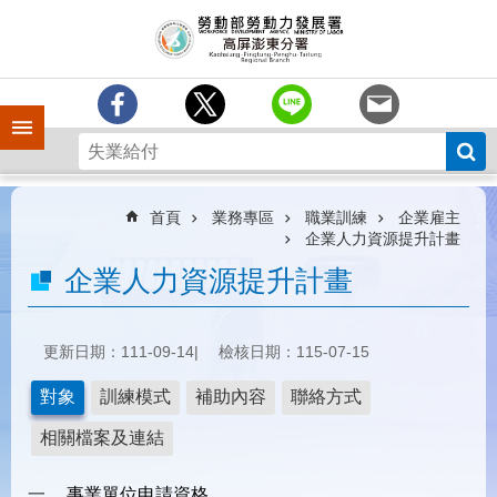
跳到主要內容區塊
訊
息
中
心
手機側欄
分
署
簡
介
首頁
業務專區
職業訓練
企業雇主
企業人力資源提升計畫
業
企業人力資源提升計畫
務
專
區
更新日期：111-09-14
檢核日期：115-07-15
為
民
對象
訓練模式
補助內容
聯絡方式
服
務
相關檔案及連結
下
事業單位申請資格