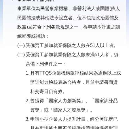
載
專
事業單位為民營事業機構、非營利法人或團體(依人
區
民團體法或其他法令設立者。但不包括政治團體及
常
政黨)且符合下列各款規定之一，得申請本計畫之訓
見
問
練輔導或補助：
答
受僱勞工參加就業保險之人數在51人以上者。
受僱勞工參加就業保險之人數未滿51人者，須
網
回
具備下列條件之一：
站
首
導
頁
具有TTQS企業機構版評核結果為通過以上或
覽
辦訓能力檢核表為合格者，且於申請書面資
English
民
料交寄日仍有效。
意
信
曾獲得「國家人力創新獎」、「國家訓練品
箱
質獎」或「國家人才發展獎」。
常
雙
申請小型企業人力提升計畫，經分署認定已
見
語
問
詞
具有辦訓能力而不予提供後續訓練課程辦理