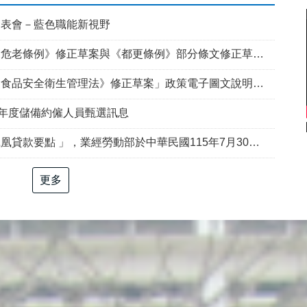
發表會－藍色職能新視野
例》修正草案與《都更條例》部分條文修正草案」政策電子圖文說明資料
食品安全衛生管理法》修正草案」政策電子圖文說明資料
5年度儲備約僱人員甄選訊息
部於中華民國115年7月30日以勞動發創字第1150509757號令修正發布，並自115年8月1日生效。
更多