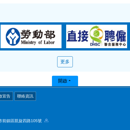
更多
開啟
放宣告
聯絡資訊
高雄市前鎮區凱旋四路105號