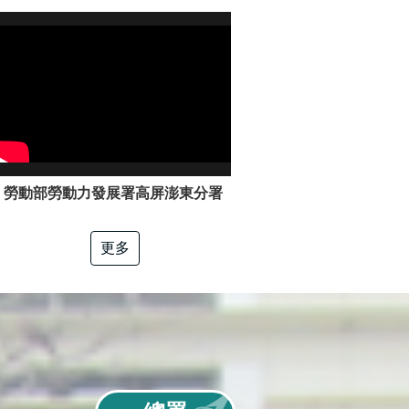
勞動部勞動力發展署高屏澎東分署「電工冷凍」職類介紹
更多