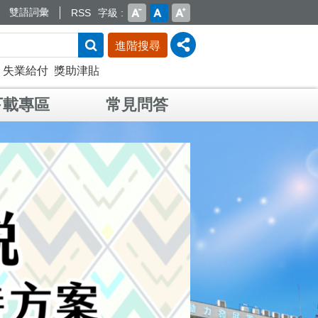
雙語詞彙
RSS
字級
進階搜尋
失業給付
獎助津貼
下載專區
常見問答