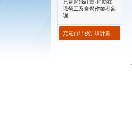
充電起飛計畫-補助在
職勞工及自營作業者參
訓
充電再出發訓練計畫