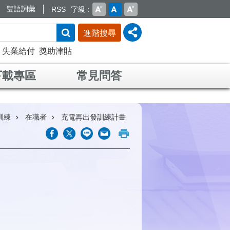
雙語詞彙
RSS
字級
進階搜尋
失業給付
獎助津貼
下載專區
常見問答
訓練
在職者
充電再出發訓練計畫