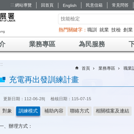
:::
網站導覽
回首頁
民意信箱
常見問答
English
熱門關鍵字
職訓
就業
技檢
創業
介
業務專區
為民服務
:::
首頁
業務專區
職業
充電再出發訓練計畫
更新日期：112-06-28
檢核日期：115-07-15
對象
訓練模式
補助內容
聯絡方式
相關檔案及連結
一、辦理方式：