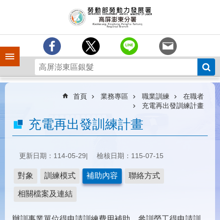
跳到主要內容區塊
訊
息
中
心
手機側欄
分
署
簡
介
首頁
業務專區
職業訓練
在職者
充電再出發訓練計畫
業
充電再出發訓練計畫
務
專
區
更新日期：114-05-29
檢核日期：115-07-15
為
民
對象
訓練模式
補助內容
聯絡方式
服
務
相關檔案及連結
下
辦訓事業單位得申請訓練費用補助。參訓勞工得申請訓