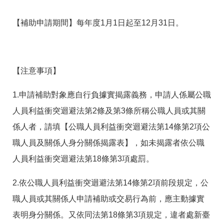
答
彙
RSS
【補助申請期間】每年度1月1日起至12月31日。
隱
政
私
府
權
網
【注意事項】
及
站
資
資
訊
料
1.申請補助對象應自行負據實揭露義務，申請人係屬公職
安
開
人員利益衝突迴避法第2條及第3條所稱公職人員或其關
全
放
政
宣
係人者，請填【公職人員利益衝突迴避法第14條第2項公
策
告
職人員及關係人身分關係揭露表】，如未揭露者依公職
聯
人員利益衝突迴避法第18條第3項處罰。
絡
資
訊
2.依公職人員利益衝突迴避法第14條第2項前段規定，公
職人員或其關係人申請補助或交易行為前，應主動據實
表明身分關係。又依同法第18條第3項規定，違者處新臺