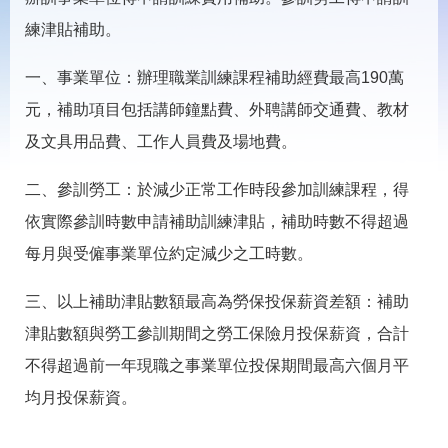
載
專
練津貼補助。
區
一、事業單位：辦理職業訓練課程補助經費最高190萬
常
見
元，補助項目包括講師鐘點費、外聘講師交通費、教材
問
及文具用品費、工作人員費及場地費。
答
二、參訓勞工：於減少正常工作時段參加訓練課程，得
網
回
依實際參訓時數申請補助訓練津貼，補助時數不得超過
站
首
導
頁
每月與受僱事業單位約定減少之工時數。
覽
English
民
三、以上補助津貼數額最高為勞保投保薪資差額：補助
意
津貼數額與勞工參訓期間之勞工保險月投保薪資，合計
信
箱
不得超過前一年現職之事業單位投保期間最高六個月平
常
雙
均月投保薪資。
見
語
問
詞