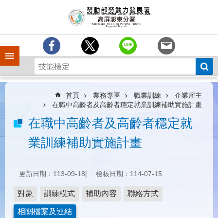
跳到主要內容區塊
訊
息
中
心
手機側欄
分
署
簡
介
首頁
業務專區
職業訓練
企業雇主
在職中高齡者及高齡者穩定就業訓練補助實施計畫
業
在職中高齡者及高齡者穩定就
務
專
業訓練補助實施計畫
區
為
民
更新日期：113-09-18
檢核日期：114-07-15
服
務
對象
訓練模式
補助內容
聯絡方式
下
相關檔案及連結