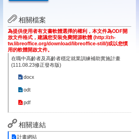
載
專
區
相關檔案
常
為提供使用者有文書軟體選擇的權利，本文件為ODF開
見
放文件格式，建議您安裝免費開源軟體 (http://zh-
問
tw.libreoffice.org/download/libreoffice-still/)或以您慣
答
用的軟體開啟文件。
在職中高齡者及高齡者穩定就業訓練補助實施計畫
網
回
(111.08.23修正發布版)
站
首
導
頁
docx
覽
odt
English
民
意
pdf
信
箱
常
雙
相關連結
見
語
問
詞
計畫網站