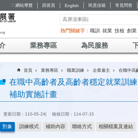
:::
網站導覽
回首頁
民意信箱
常見問答
English
熱門關鍵字
職訓
就業
技檢
創業
介
業務專區
為民服務
:::
首頁
業務專區
職業訓練
企業雇主
在職中高
在職中高齡者及高齡者穩定就業訓練
補助實施計畫
更新日期：110-05-24
檢核日期：114-07-15
對象
訓練模式
補助內容
聯絡方式
相關檔案及連結