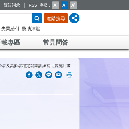
雙語詞彙
RSS
字級
進階搜尋
失業給付
獎助津貼
下載專區
常見問答
齡者及高齡者穩定就業訓練補助實施計畫