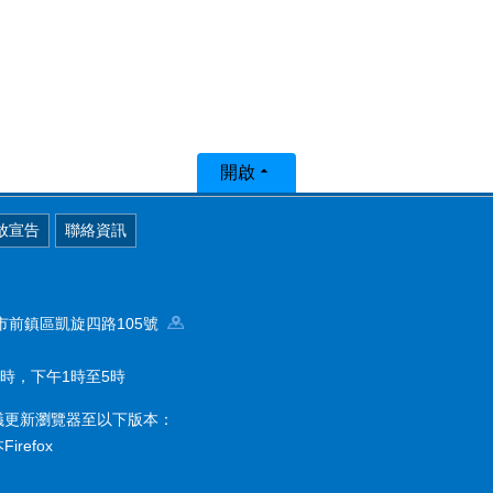
開啟
放宣告
聯絡資訊
高雄市前鎮區凱旋四路105號
時，下午1時至5時
議更新瀏覽器至以下版本：
refox