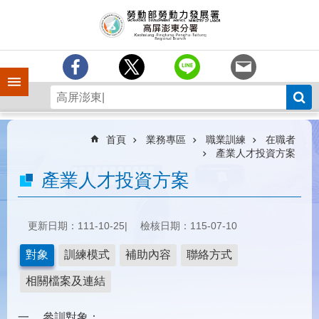
跳到主要內容區塊
訊
息
中
心
手機側欄
分
署
簡
介
首頁
業務專區
職業訓練
在職者
產業人才投資方案
業
產業人才投資方案
務
專
區
更新日期：111-10-25
檢核日期：115-07-10
為
民
對象
訓練模式
補助內容
聯絡方式
服
務
相關檔案及連結
下
參訓對象：