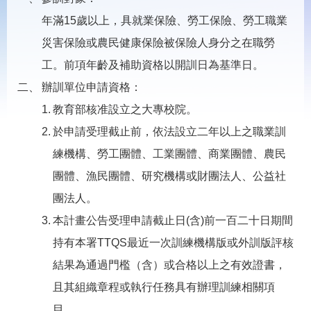
載
專
年滿15歲以上，具就業保險、勞工保險、勞工職業
區
災害保險或農民健康保險被保險人身分之在職勞
常
工。前項年齡及補助資格以開訓日為基準日。
見
問
辦訓單位申請資格：
答
教育部核准設立之大專校院。
於申請受理截止前，依法設立二年以上之職業訓
網
回
練機構、勞工團體、工業團體、商業團體、農民
站
首
導
頁
團體、漁民團體、研究機構或財團法人、公益社
覽
團法人。
English
民
本計畫公告受理申請截止日(含)前一百二十日期間
意
信
持有本署TTQS最近一次訓練機構版或外訓版評核
箱
結果為通過門檻（含）或合格以上之有效證書，
常
雙
且其組織章程或執行任務具有辦理訓練相關項
見
語
問
詞
目。