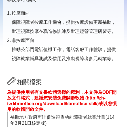
載
專
區
按摩面向
保障視障者按摩工作機會，提供按摩設備更新補助，
常
見
辦理視障按摩在職進修訓練及辦理經營管理研習等。
問
非按摩面向
答
推動公部門電話值機工作，電話客服工作體驗，提供
網
回
視障就業輔具測試及借用及推動視障者多元就業等。
站
首
導
頁
覽
相關檔案
English
民
意
為提供使用者有文書軟體選擇的權利，本文件為ODF開
信
放文件格式，建議您安裝免費開源軟體 (http://zh-
箱
tw.libreoffice.org/download/libreoffice-still/)或以您慣
用的軟體開啟文件。
常
雙
補助地方政府辦理促進視覺功能障礙者就業計畫(114
見
語
問
詞
年3月21日核定版)