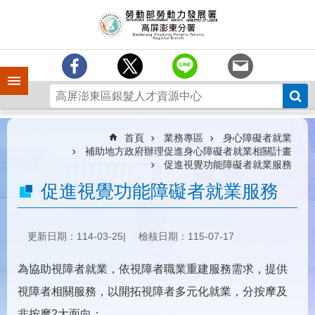
跳到主要內容區塊
訊
息
中
心
手機側欄
分
署
簡
介
首頁
業務專區
身心障礙者就業
補助地方政府辦理促進身心障礙者就業相關計畫
業
促進視覺功能障礙者就業服務
務
促進視覺功能障礙者就業服務
專
區
為
更新日期：114-03-25
檢核日期：115-07-17
民
服
為協助視障者就業，依視障者職業重建服務需求，提供
務
視障者相關服務，以開拓視障者多元化就業，分按摩及
下
非按摩2大面向：