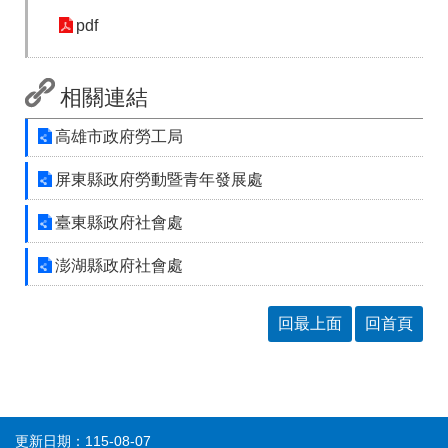
答
彙
pdf
RSS
隱
政
相關連結
私
府
權
網
高雄市政府勞工局
及
站
資
資
屏東縣政府勞動暨青年發展處
訊
料
安
開
臺東縣政府社會處
全
放
政
宣
策
告
澎湖縣政府社會處
聯
絡
回最上面
回首頁
資
訊
更新日期：115-08-07