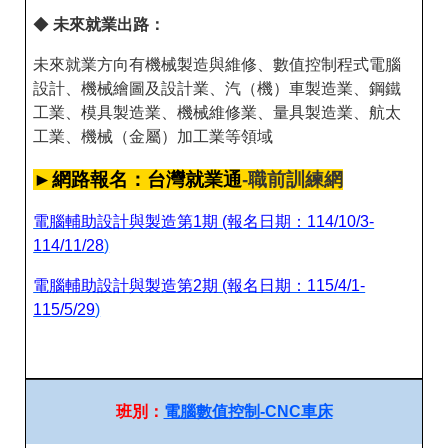
答
彙
◆
未來就業出路：
RSS
未來就業方向有機械製造與維修、數值控制程式電腦
設計、機械繪圖及設計業、汽（機）車製造業、鋼鐵
隱
政
私
府
工業、模具製造業、機械維修業、量具製造業、航太
權
網
工業、機械（金屬）加工業等領域
及
站
資
資
►網路報名：台灣就業通
-職前訓練網
訊
料
安
開
電腦輔助設計與製造第1期 (報名日期：114/10/3-
全
放
政
宣
114/11/28
)
策
告
電腦輔助設計與製造第2期 (報名日期：115/4/1-
聯
115/5/29
)
絡
資
訊
班別：
電腦數值控制-CNC車床