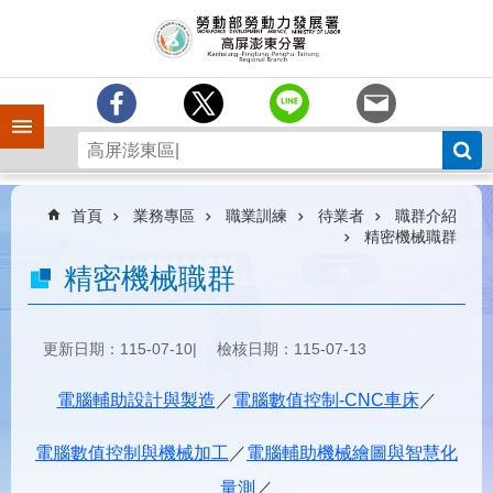
跳到主要內容區塊
訊
息
中
心
手機側欄
分
署
簡
介
首頁
業務專區
職業訓練
待業者
職群介紹
精密機械職群
業
精密機械職群
務
專
區
更新日期：115-07-10
檢核日期：115-07-13
為
民
電腦輔助設計與製造
／
電腦數值控制-CNC車床
／
服
務
電腦數值控制與機械加工
／
電腦輔助機械繪圖與智慧化
下
量測
／