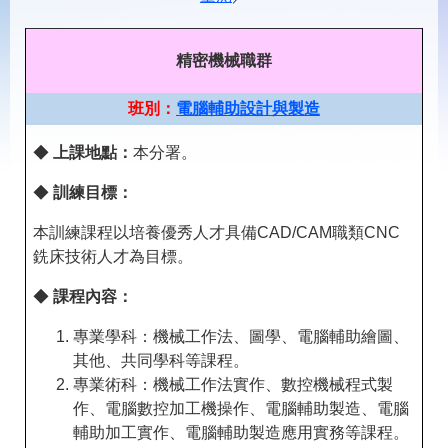
載
專
區
精密機械職群
常
見
班別：
電腦輔助設計與製造
問
答
◆
上課地點：
本分署。
◆
訓練目標：
網
回
站
首
本訓練課程以培養優秀人才具備CAD/CAM職類CNC
導
頁
銑床技術人才為目標。
覽
◆
課程內容：
English
民
意
專業學科：機械工作法、圖學、電腦輔助繪圖、
信
箱
其他、共同學科等課程。
專業術科：機械工作法實作、數控機械程式製
常
雙
作、電腦數控加工機操作、電腦輔助製造、電腦
見
語
輔助加工實作、電腦輔助製造應用實務等課程。
問
詞