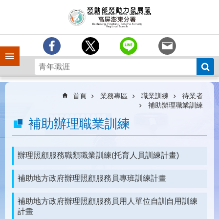
跳到主要內容區塊
訊
息
中
心
手機側欄
分
署
簡
介
首頁
業務專區
職業訓練
待業者
補助辦理職業訓練
業
補助辦理職業訓練
務
專
區
辦理照顧服務職類職業訓練(托育人員訓練計畫)
為
民
補助地方政府辦理照顧服務員專班訓練計畫
服
務
補助地方政府辦理照顧服務員用人單位自訓自用訓練
下
計畫