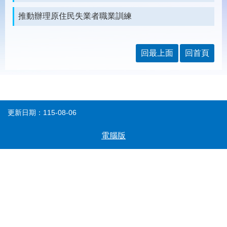
載
專
推動辦理原住民失業者職業訓練
區
常
見
回最上面
回首頁
問
答
網
回
更新日期：115-08-06
站
首
導
頁
覽
電腦版
English
民
意
信
箱
常
雙
見
語
問
詞