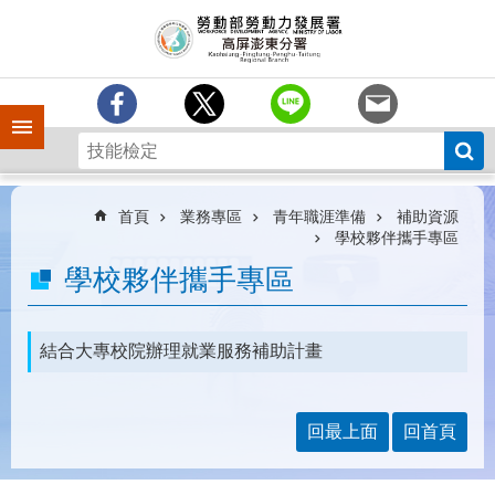
跳到主要內容區塊
訊
息
中
心
手機側欄
分
署
簡
介
首頁
業務專區
青年職涯準備
補助資源
學校夥伴攜手專區
業
學校夥伴攜手專區
務
專
區
結合大專校院辦理就業服務補助計畫
為
民
服
回最上面
回首頁
務
下