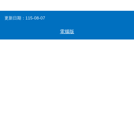
載
專
區
更新日期：115-08-07
常
見
電腦版
問
答
網
回
站
首
導
頁
覽
English
民
意
信
箱
常
雙
見
語
問
詞