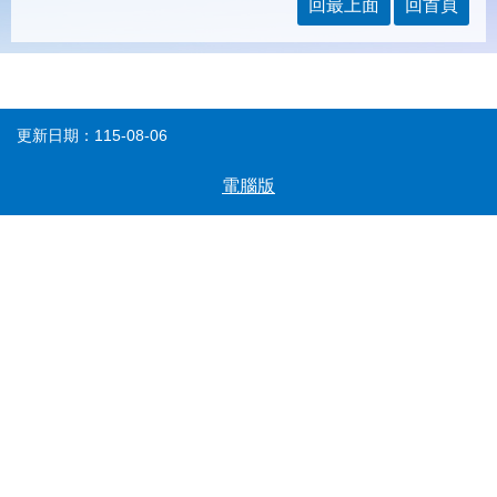
載
回最上面
回首頁
專
區
常
見
更新日期：115-08-06
問
答
電腦版
網
回
站
首
導
頁
覽
English
民
意
信
箱
常
雙
見
語
問
詞