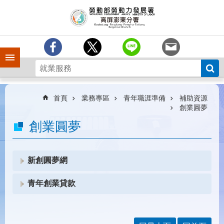
跳到主要內容區塊
訊
息
中
心
手機側欄
分
署
簡
介
首頁
業務專區
青年職涯準備
補助資源
創業圓夢
業
創業圓夢
務
專
區
新創圓夢網
為
民
青年創業貸款
服
務
下