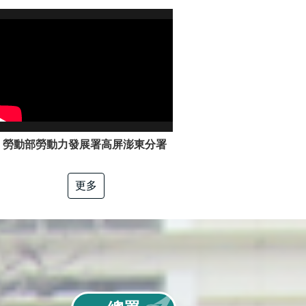
勞動部勞動力發展署高屏澎東分署「電工冷凍」職類介紹
更多