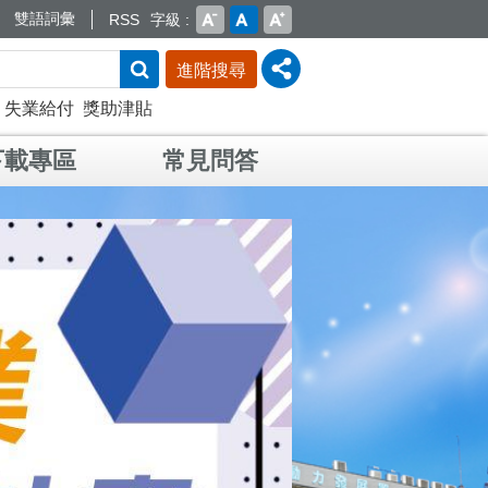
雙語詞彙
RSS
字級
進階搜尋
失業給付
獎助津貼
下載專區
常見問答