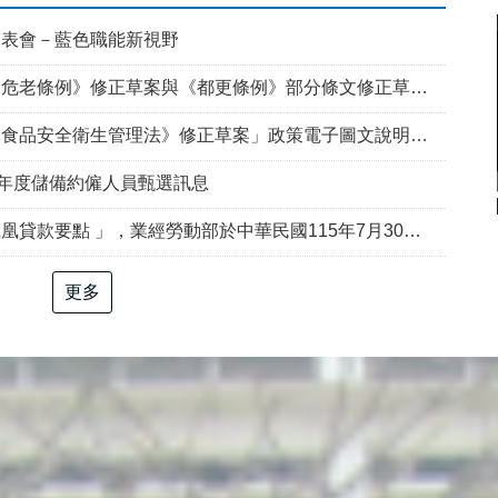
發表會－藍色職能新視野
例》修正草案與《都更條例》部分條文修正草案」政策電子圖文說明資料
食品安全衛生管理法》修正草案」政策電子圖文說明資料
5年度儲備約僱人員甄選訊息
部於中華民國115年7月30日以勞動發創字第1150509757號令修正發布，並自115年8月1日生效。
更多