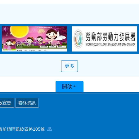
更多
開啟
放宣告
聯絡資訊
高雄市前鎮區凱旋四路105號