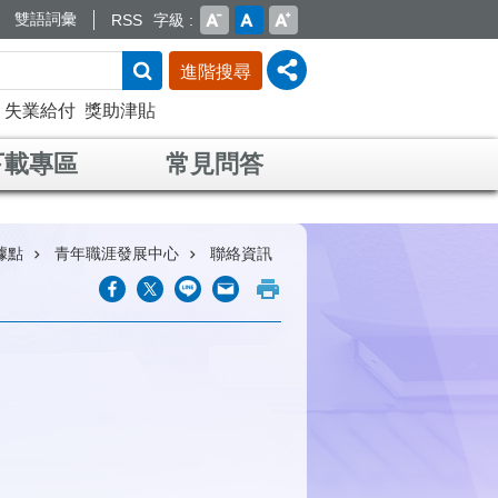
雙語詞彙
RSS
字級
進階搜尋
失業給付
獎助津貼
下載專區
常見問答
據點
青年職涯發展中心
聯絡資訊