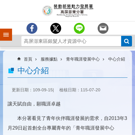
跳到主要內容區塊
訊
息
中
心
手機側欄
分
署
簡
介
首頁
服務據點
青年職涯發展中心
中心介紹
業
中心介紹
務
專
區
更新日期：109-09-15
檢核日期：115-07-20
為
讓天賦自由，願職涯卓越
民
服
務
本分署看見了青年伙伴職涯發展的需求，自2013年3
月29日起首創全台專屬青年的「青年職涯發展中心
下