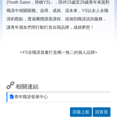
載
(Youth Salon，簡稱YS)」，陪伴15歲至29歲青年來面對
專
職涯中相關困難。追尋、成就、漾未來，YS以全人全職
區
涯的觀點，透過團體講座課程、或個別職涯諮詢服務，
常
見
讓青年朋友們用行動打造自我品牌，成就夢想！
問
答
<YS全職涯規畫打造獨一無二的個人品牌>
網
回
站
首
導
頁
覽
English
民
意
相關連結
信
箱
青年職涯發展中心
常
雙
見
語
回最上面
回首頁
問
詞