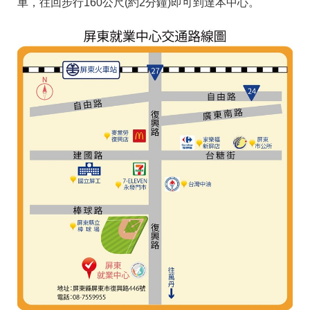
車，往回步行160公尺(約2分鐘)即可到達本中心。
答
彙
RSS
隱
政
私
府
權
網
及
站
資
資
訊
料
安
開
全
放
政
宣
策
告
聯
絡
資
訊