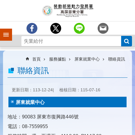
跳到主要內容區塊
訊
息
中
心
手機側欄
分
署
簡
介
首頁
服務據點
屏東就業中心
聯絡資訊
業
聯絡資訊
務
專
區
更新日期：113-12-24
檢核日期：115-07-16
為
屏東就業中心
民
服
地址：90083 屏東市復興路446號
務
電話：08-7559955
下