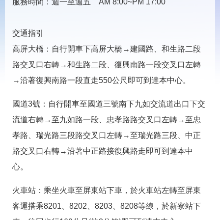
載
服務時間：週一至週五 AM 8:00~PM 17:00
專
區
交通指引
常
高屏大橋：自行開車下高屏大橋→建國路、和生路二段
見
問
路交叉口右轉→和生路二段、復興南路一段交叉口左轉
答
→沿著復興南路一段直走550公尺即可到達本中心。
網
回
國道3號：自行開車至國道三號南下九如交流道出口下交
站
首
導
頁
流道右轉→至九如路一段、忠孝路路交叉口左轉→至忠
覽
孝路、瑞光路三段路交叉口左轉→至瑞光路三段、中正
English
民
路交叉口右轉→沿著中正路接復興路走即可到達本中
意
信
心。
箱
火車站：乘坐火車至屏東站下車，於火車站左轉至屏東
常
雙
見
語
客運搭乘8201、8202、8203、8208等線，於新寮站下
問
詞