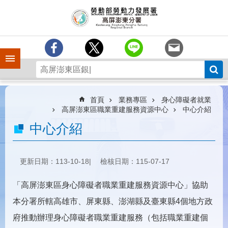
跳到主要內容區塊
訊
息
中
心
手機側欄
分
署
簡
介
首頁
業務專區
身心障礙者就業
高屏澎東區職業重建服務資源中心
中心介紹
業
中心介紹
務
專
區
更新日期：113-10-18
檢核日期：115-07-17
為
民
「高屏澎東區身心障礙者職業重建服務資源中心」協助
服
務
本分署所轄高雄市、屏東縣、澎湖縣及臺東縣4個地方政
府推動辦理身心障礙者職業重建服務（包括職業重建個
下