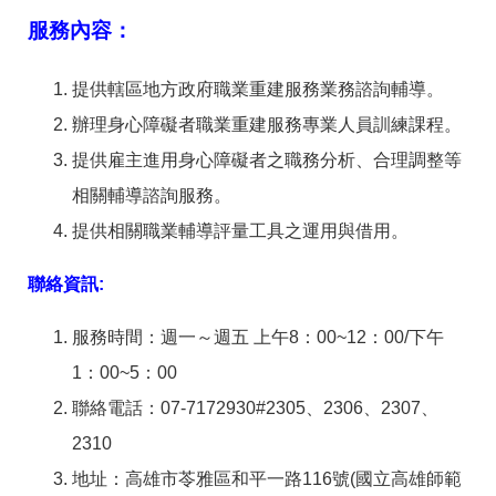
答
彙
服務內容：
RSS
提供轄區地方政府職業重建服務業務諮詢輔導。
隱
政
私
府
辦理身心障礙者職業重建服務專業人員訓練課程。
權
網
提供雇主進用身心障礙者之職務分析、合理調整等
及
站
資
資
相關輔導諮詢服務。
訊
料
安
開
提供相關職業輔導評量工具之運用與借用。
全
放
政
宣
聯絡資訊:
策
告
聯
服務時間：週一～週五 上午8：00~12：00/下午
絡
1：00~5：00
資
訊
聯絡電話：07-7172930#2305、2306、2307、
2310
地址：高雄市苓雅區和平一路116號(國立高雄師範