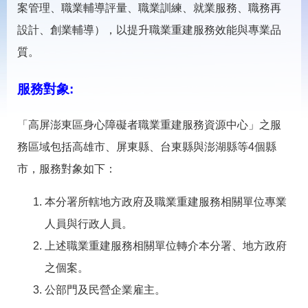
載
案管理、職業輔導評量、職業訓練、就業服務、職務再
專
設計、創業輔導），以提升職業重建服務效能與專業品
區
質。
常
見
問
服務對象:
答
「高屏澎東區身心障礙者職業重建服務資源中心」之服
網
回
務區域包括高雄市、屏東縣、台東縣與澎湖縣等4個縣
站
首
導
頁
市，服務對象如下：
覽
本分署所轄地方政府及職業重建服務相關單位專業
English
民
意
人員與行政人員。
信
箱
上述職業重建服務相關單位轉介本分署、地方政府
之個案。
常
雙
見
語
公部門及民營企業雇主。
問
詞