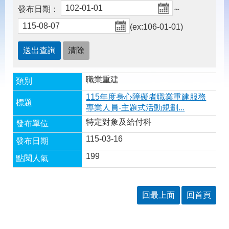
載
發布日期：
～
專
區
(ex:106-01-01)
常
見
問
答
職業重建
115年度身心障礙者職業重建服務
網
回
專業人員-主題式活動規劃...
站
首
特定對象及給付科
導
頁
覽
115-03-16
English
民
199
意
信
箱
回最上面
回首頁
常
雙
見
語
問
詞