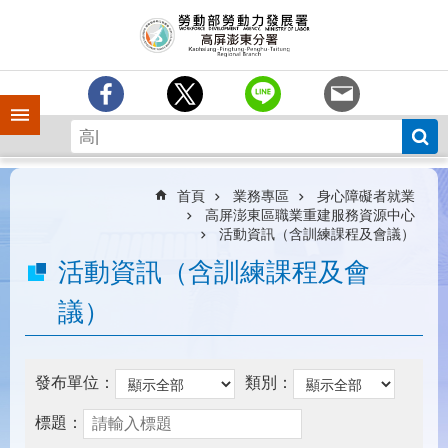
跳到主要內容區塊
訊
息
中
心
手機側欄
分
署
簡
介
首頁
業務專區
身心障礙者就業
高屏澎東區職業重建服務資源中心
業
活動資訊（含訓練課程及會議）
務
活動資訊（含訓練課程及會
專
區
議）
為
民
服
發布單位：
類別：
務
標題：
下