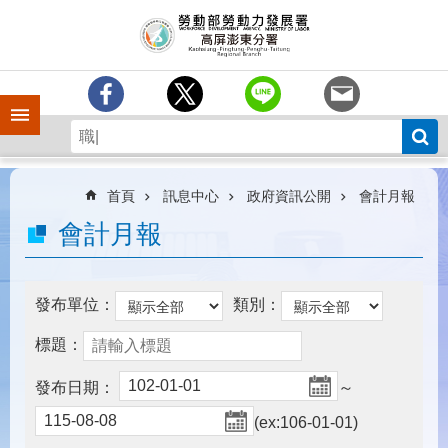
跳到主要內容區塊
訊
息
中
心
手機側欄
分
署
簡
介
首頁
訊息中心
政府資訊公開
會計月報
業
會計月報
務
專
區
發布單位：
類別：
為
標題：
民
服
發布日期：
～
務
(ex:106-01-01)
下