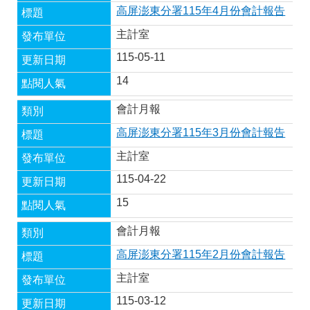
答
彙
高屏澎東分署115年4月份會計報告
RSS
主計室
115-05-11
隱
政
私
府
14
權
網
及
站
會計月報
資
資
訊
料
高屏澎東分署115年3月份會計報告
安
開
全
放
主計室
政
宣
115-04-22
策
告
15
聯
絡
會計月報
資
訊
高屏澎東分署115年2月份會計報告
主計室
115-03-12