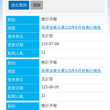
載
專
區
會計月報
常
見
高屏澎東分署115年6月份會計報告
問
答
主計室
115-07-08
網
回
11
站
首
導
頁
會計月報
覽
高屏澎東分署115年5月份會計報告
English
民
意
主計室
信
115-06-05
箱
11
常
雙
見
語
會計月報
問
詞