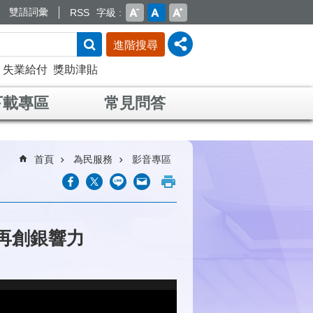
雙語詞彙
RSS
字級
進階搜尋
失業給付
獎助津貼
下載專區
常見問答
首頁
為民服務
影音專區
再創銀響力