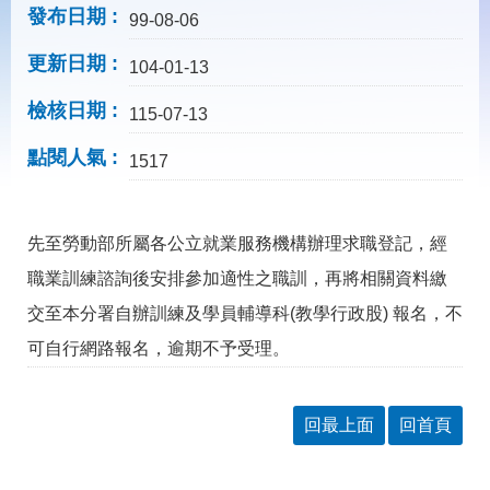
載
發布日期
99-08-06
專
區
更新日期
104-01-13
常
檢核日期
見
115-07-13
問
點閱人氣
答
1517
網
回
先至勞動部所屬各公立就業服務機構辦理求職登記，經
站
首
導
頁
職業訓練諮詢後安排參加適性之職訓，再將相關資料繳
覽
交至本分署自辦訓練及學員輔導科(教學行政股) 報名，不
English
民
可自行網路報名，逾期不予受理。
意
信
箱
回最上面
回首頁
常
雙
見
語
問
詞