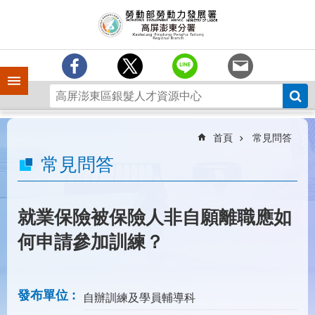
跳到主要內容區塊
訊
息
中
心
手機側欄
分
署
簡
介
首頁
常見問答
業
常見問答
務
專
區
就業保險被保險人非自願離職應如
為
何申請參加訓練？
民
服
務
發布單位
自辦訓練及學員輔導科
下