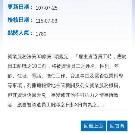
載
更新日期
專
107-07-25
區
檢核日期
115-07-03
常
見
點閱人氣
1780
問
答
就業服務法第33條第1項規定：「雇主資遣員工時，應於
網
回
員工離職之10日前，將被資遣員工之姓名、性別、年
站
首
導
頁
齡、住址、電話、擔任工作、資遣事由及需否就業輔導
覽
等事項，列冊通報當地主管機關及公立就業服務機構。
English
民
但其資遣係因天災、事變或其他不可抗力之情事所致
意
信
者，應自被資遣員工離職之日起3日內為之。」
箱
常
雙
見
語
回最上面
回首頁
問
詞