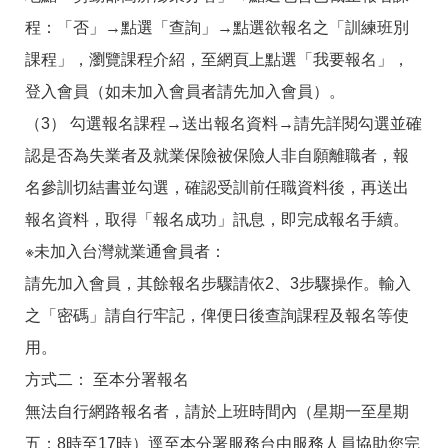
答
彙
程：「否」→點選「查詢」→點選欲報名之「訓練班別
RSS
課程」，瀏覽課程介紹，至網頁上點選「我要報名」，
隱
政
登入會員（如未加入會員者請先加入會員）。
私
府
（3） 勾選報名課程→送出報名資料→請先詳閱勾選並確
權
網
及
站
認是否為失業者及就業保險被保險人非自願離職者，報
資
資
訊
料
名參訓切結書並勾選，確認受訓前任職資料後，再送出
安
開
報名資料，取得「報名成功」訊息，即完成報名手續。
全
放
政
宣
※未加入台灣就業通會員者：
策
告
請先加入會員，其餘報名步驟請依2、3步驟操作。輸入
聯
之「密碼」請自行牢記，俾便日後查詢課程及報名等使
絡
資
用。
訊
方式二： 至本分署報名
無法自行網路報名者，請於上班時間內（星期一至星期
五；8時至17時）逕至本分署服務台由服務人員協助您完