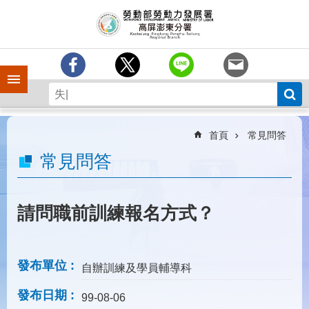
跳到主要內容區塊
訊
息
中
心
手機側欄
分
署
簡
介
首頁
常見問答
業
常見問答
務
專
區
請問職前訓練報名方式？
為
民
服
發布單位
自辦訓練及學員輔導科
務
發布日期
下
99-08-06