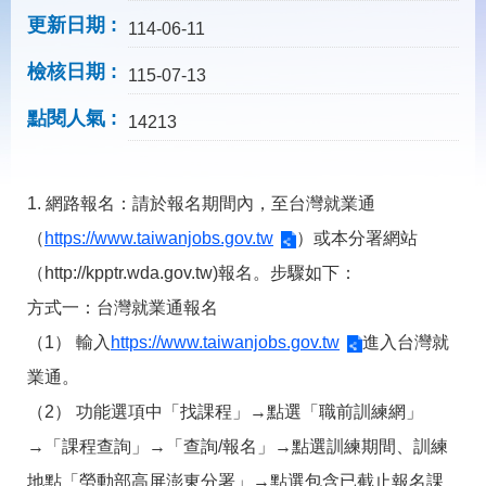
載
更新日期
專
114-06-11
區
檢核日期
115-07-13
常
見
點閱人氣
14213
問
答
1. 網路報名：請於報名期間內，至台灣就業通
網
回
（
https://www.taiwanjobs.gov.tw
）或本分署網站
站
首
導
頁
（http://kpptr.wda.gov.tw)報名。步驟如下：
覽
方式一：台灣就業通報名
English
民
（1） 輸入
https://www.taiwanjobs.gov.tw
進入台灣就
意
信
業通。
箱
（2） 功能選項中「找課程」→點選「職前訓練網」
常
雙
→「課程查詢」→「查詢/報名」→點選訓練期間、訓練
見
語
問
詞
地點「勞動部高屏澎東分署」→點選包含已截止報名課