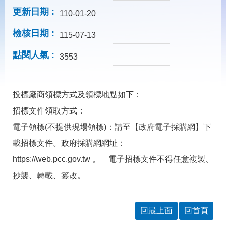
載
更新日期
專
110-01-20
區
檢核日期
115-07-13
常
見
點閱人氣
3553
問
答
投標廠商領標方式及領標地點如下：
網
回
招標文件領取方式：
站
首
導
頁
電子領標(不提供現場領標)：請至【政府電子採購網】下
覽
載招標文件。政府採購網網址：
English
民
https://web.pcc.gov.tw 。 電子招標文件不得任意複製、
意
信
抄襲、轉載、篡改。
箱
常
雙
見
語
回最上面
回首頁
問
詞