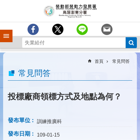
跳到主要內容區塊
訊
息
中
心
手機側欄
分
署
簡
介
首頁
常見問答
業
常見問答
務
專
區
投標廠商領標方式及地點為何？
為
民
服
發布單位
訓練推廣科
務
發布日期
下
109-01-15