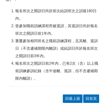
答
彙
RSS
報名班次之開訓日尚於前次結訓班次之訓後180日
內。
隱
政
私
府
曾參加職前訓練課程而被退訓，其退訓日尚於報名
權
網
班次之開訓日前1年內。
及
站
資
資
重覆參加相同班名之職前訓練課程，且其離、退訓
訊
料
安
開
日（不含遞補期限內離訓）或結訓日尚於報名班次
全
放
之開訓日前3年內。
政
宣
策
告
報名班次之開訓日前2年內，已有2次（含）以上職
聯
前訓練參訓紀錄（含中途離、退訓，但不含遞補期
絡
限內離訓）。
資
訊
回最上面
回首頁