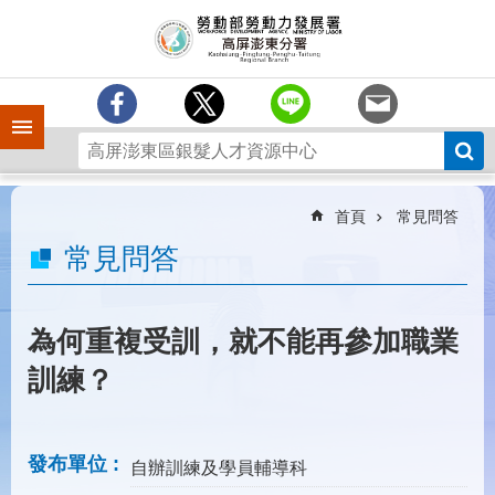
跳到主要內容區塊
訊
息
中
心
手機側欄
分
署
簡
介
首頁
常見問答
業
常見問答
務
專
區
為何重複受訓，就不能再參加職業
為
訓練？
民
服
務
發布單位
自辦訓練及學員輔導科
下