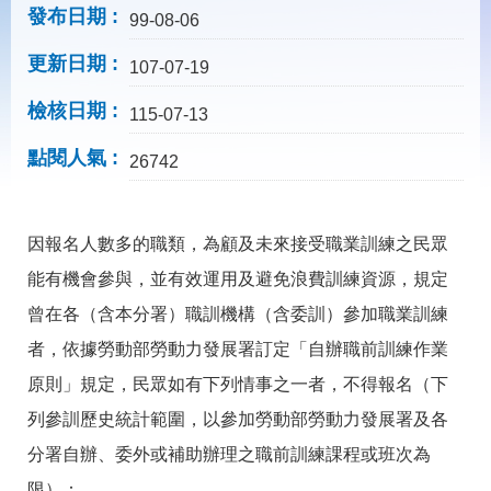
載
發布日期
99-08-06
專
區
更新日期
107-07-19
常
檢核日期
見
115-07-13
問
點閱人氣
答
26742
網
回
因報名人數多的職類，為顧及未來接受職業訓練之民眾
站
首
導
頁
能有機會參與，並有效運用及避免浪費訓練資源，規定
覽
曾在各（含本分署）職訓機構（含委訓）參加職業訓練
English
民
者，依據勞動部勞動力發展署訂定「自辦職前訓練作業
意
信
原則」規定，民眾如有下列情事之一者，不得報名（下
箱
列參訓歷史統計範圍，以參加勞動部勞動力發展署及各
常
雙
分署自辦、委外或補助辦理之職前訓練課程或班次為
見
語
問
詞
限）：