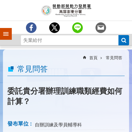
跳到主要內容區塊
訊
息
中
心
手機側欄
分
署
簡
介
首頁
常見問答
業
常見問答
務
專
區
委託貴分署辦理訓練職類經費如何
為
計算？
民
服
務
發布單位
自辦訓練及學員輔導科
下