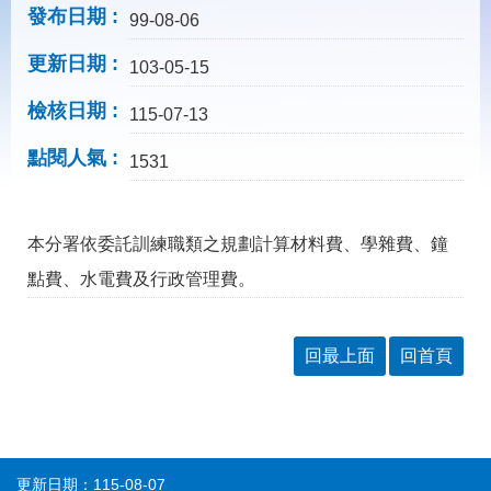
載
發布日期
99-08-06
專
區
更新日期
103-05-15
常
檢核日期
見
115-07-13
問
點閱人氣
答
1531
網
回
本分署依委託訓練職類之規劃計算材料費、學雜費、鐘
站
首
導
頁
點費、水電費及行政管理費。
覽
English
民
意
回最上面
回首頁
信
箱
常
雙
見
語
問
詞
更新日期：115-08-07