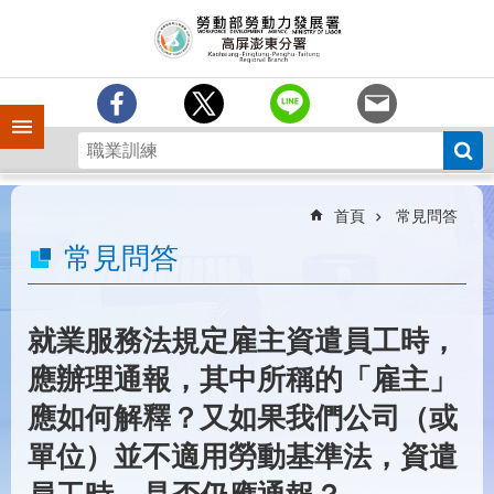
跳到主要內容區塊
訊
息
中
心
手機側欄
分
署
簡
介
首頁
常見問答
業
常見問答
務
專
區
就業服務法規定雇主資遣員工時，
為
應辦理通報，其中所稱的「雇主」
民
服
應如何解釋？又如果我們公司（或
務
單位）並不適用勞動基準法，資遣
下