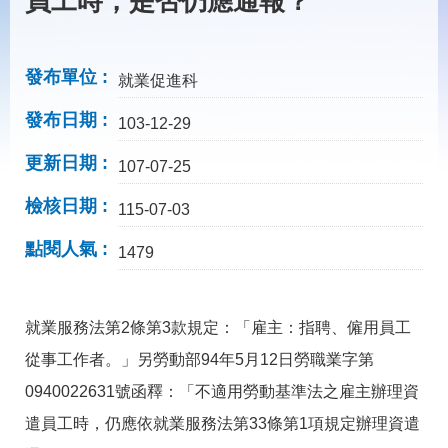
員工時，是否仍應通報？
載
專
區
發布單位
就業促進科
常
見
發布日期
103-12-29
問
答
更新日期
107-07-25
網
回
檢核日期
115-07-03
站
首
導
頁
點閱人氣
1479
覽
English
民
意
就業服務法第2條第3款規定：「雇主：指聘、僱用員工
信
箱
從事工作者。」另勞動部94年5月12日勞職業字第
0940022631號函釋：「不適用勞動基準法之雇主辦理資
常
雙
見
語
遣員工時，仍應依就業服務法第33條第1項規定辦理資遣
問
詞