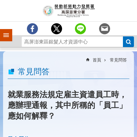
跳到主要內容區塊
訊
息
中
心
手機側欄
分
署
簡
介
首頁
常見問答
業
常見問答
務
專
區
就業服務法規定雇主資遣員工時，
為
應辦理通報，其中所稱的「員工」
民
服
應如何解釋？
務
下