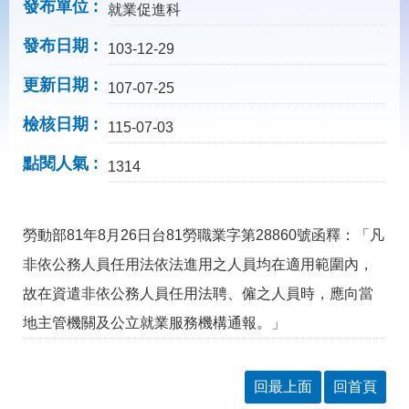
載
發布單位
就業促進科
專
區
發布日期
103-12-29
常
更新日期
107-07-25
見
問
檢核日期
115-07-03
答
點閱人氣
1314
網
回
站
首
導
頁
勞動部81年8月26日台81勞職業字第28860號函釋：「凡
覽
非依公務人員任用法依法進用之人員均在適用範圍內，
English
民
意
故在資遣非依公務人員任用法聘、僱之人員時，應向當
信
地主管機關及公立就業服務機構通報。」
箱
常
雙
見
語
回最上面
回首頁
問
詞