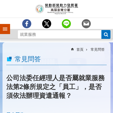
跳到主要內容區塊
訊
息
中
心
手機側欄
分
署
簡
介
首頁
常見問答
業
常見問答
務
專
區
公司法委任經理人是否屬就業服務
為
法第2條所規定之「員工」，是否
民
服
須依法辦理資遣通報？
務
下